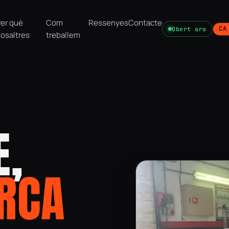
Per què
Com
Ressenyes
Contacte
CA
Obert ara
osaltres
treballem
E,
ARCA