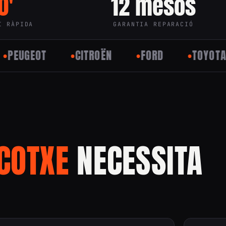
0′
12 mesos
I RÀPIDA
GARANTIA REPARACIÓ
EOT
CITROËN
FORD
TOYOTA
COTXE
NECESSITA