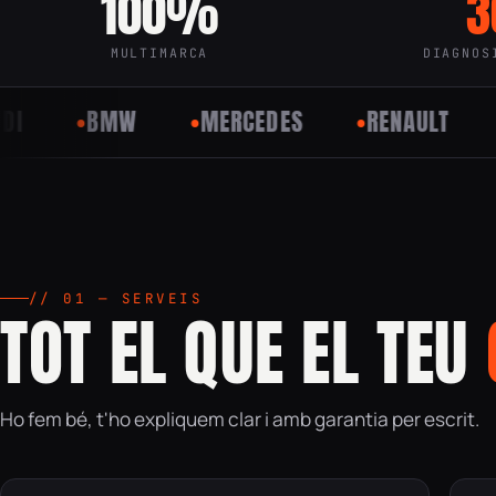
100%
3
MULTIMARCA
DIAGNOS
BMW
MERCEDES
RENAULT
PEUG
// 01 — SERVEIS
TOT EL QUE EL TEU
Ho fem bé, t'ho expliquem clar i amb garantia per escrit.