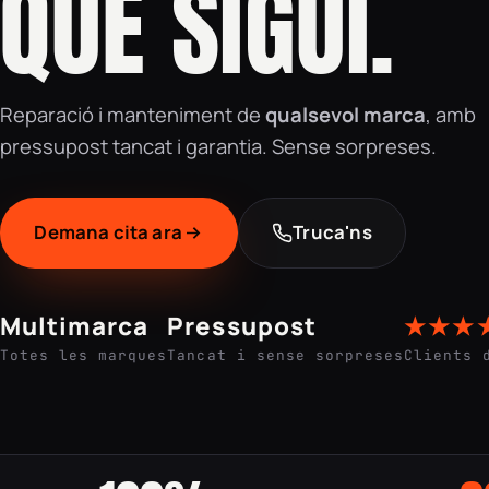
QUE SIGUI.
Reparació i manteniment de
qualsevol marca
, amb
pressupost tancat i garantia. Sense sorpreses.
Demana cita ara
Truca'ns
Multimarca
Pressupost
★★★
Totes les marques
Tancat i sense sorpreses
Clients 