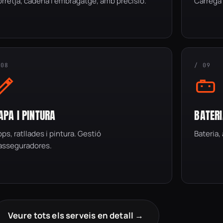
rretja, cadena i embragatge, amb precisió.
Càrrega 
 08
/ 09
APA I PINTURA
BATERI
ps, ratllades i pintura. Gestió
Bateria,
asseguradores.
Veure tots els serveis en detall →