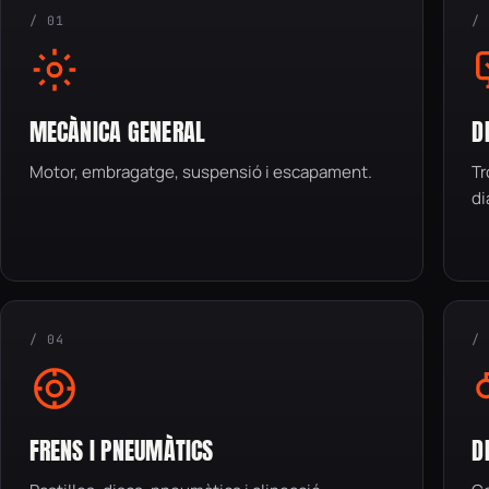
/ 01
/
MECÀNICA GENERAL
D
Motor, embragatge, suspensió i escapament.
Tr
di
/ 04
/
FRENS I PNEUMÀTICS
D