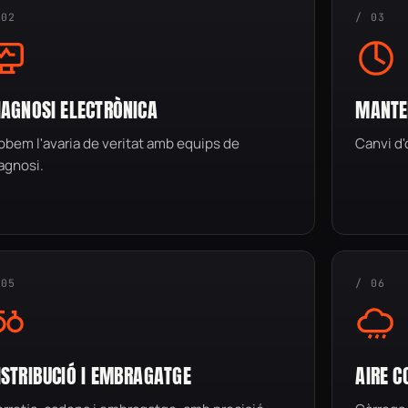
 02
/ 03
IAGNOSI ELECTRÒNICA
MANTEN
obem l'avaria de veritat amb equips de
Canvi d'o
agnosi.
 05
/ 06
ISTRIBUCIÓ I EMBRAGATGE
AIRE C