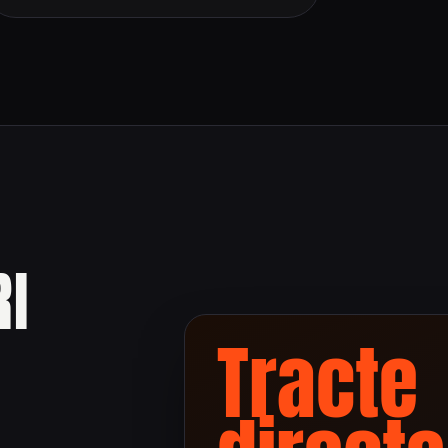
RI
Tracte