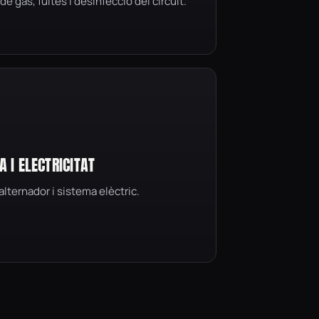
de gas, fuites i desinfecció del circuit.
A I ELECTRICITAT
 alternador i sistema elèctric.