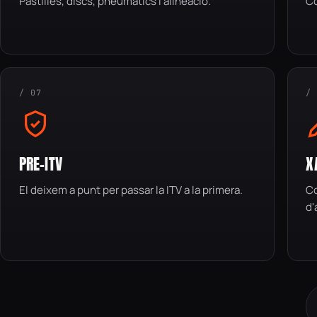
Pastilles, discs, pneumàtics i alineació.
Co
/ 07
/
PRE-ITV
X
El deixem a punt per passar la ITV a la primera.
Co
d'