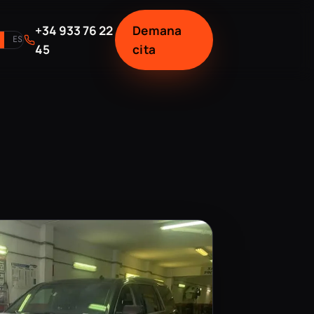
+34 933 76 22
Demana
ES
45
cita