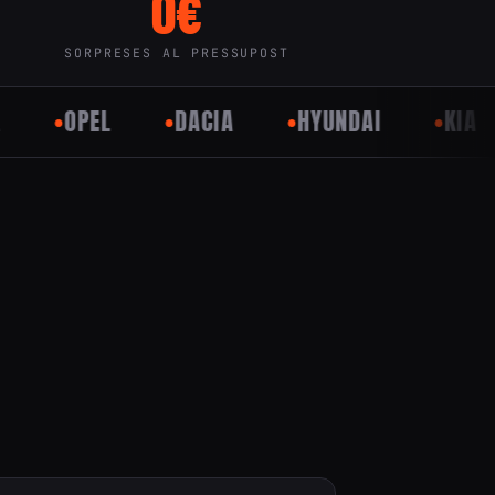
0€
SORPRESES AL PRESSUPOST
OPEL
DACIA
HYUNDAI
KIA
NI