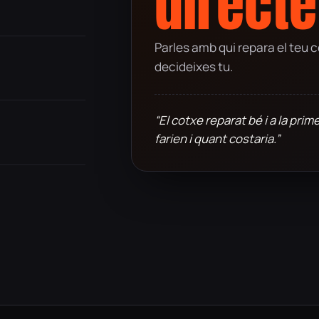
directe
Parles amb qui repara el teu c
decideixes tu.
“El cotxe reparat bé i a la pr
farien i quant costaria.”